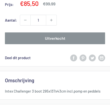
Aanbiedingsprijs
€85,50
Normale
€99,99
Prijs:
prijs
Aantal:
Uitverkocht
Deel dit product
Omschrijving
Intex Challenger 3 boot 295x137x43cm incl.pomp en peddels