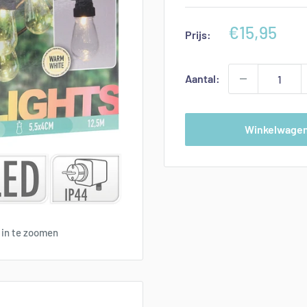
Aanbieding
€15,95
Prijs:
Aantal:
Winkelwage
 in te zoomen